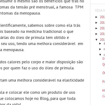
nsumir o mesmo são os benefícios que trás no
ntomas da tensão pré menstrual, a famosa TPM
VEJA 
sintomas da menopausa.
20
►
20
►
cientificamente, sabemos sobre como ela trás
20
►
ais baseado na medicina tradicional o que
20
►
uárias do óleo de prímula tem obtido e
20
▼
o seu uso, tendo uma melhora considerável em
►
da menopausa.
►
▼
O
dos calores pelo corpo e maior disposição são
Q
os por quem faz o uso do óleo de prímula.
Ó
latam uma melhora considerável na elasticidade
P
M
ula e colocar ele como um produto de uso
C
ue colocamos hoje no Blog, para que toda
hor da vida!