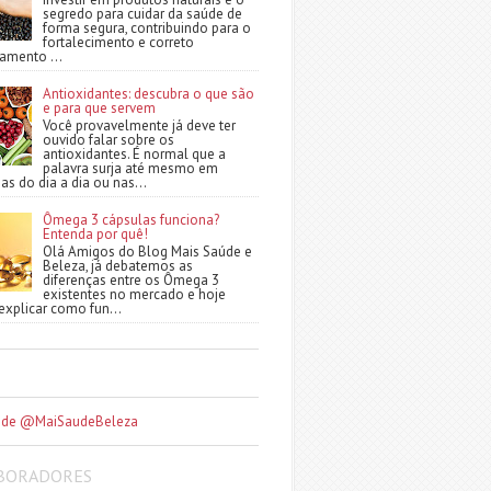
segredo para cuidar da saúde de
forma segura, contribuindo para o
fortalecimento e correto
amento ...
Antioxidantes: descubra o que são
e para que servem
Você provavelmente já deve ter
ouvido falar sobre os
antioxidantes. É normal que a
palavra surja até mesmo em
as do dia a dia ou nas...
Ômega 3 cápsulas funciona?
Entenda por quê!
Olá Amigos do Blog Mais Saúde e
Beleza, já debatemos as
diferenças entre os Ômega 3
existentes no mercado e hoje
xplicar como fun...
 de @MaiSaudeBeleza
BORADORES