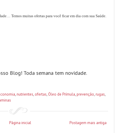
ade… Temos muitas ofertas para você ficar em dia com sua Saúde.
sso Blog! Toda semana tem novidade.
economia
,
nutrientes
,
ofertas
,
Óleo de Prímula
,
prevenção
,
rugas
,
taminas
Página inicial
Postagem mais antiga