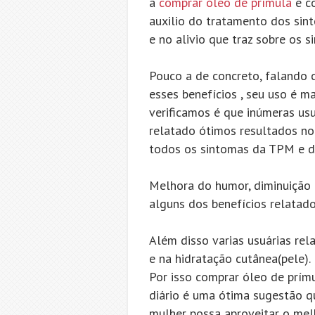
a
comprar óleo de prímula
e co
auxilio do tratamento dos si
e no alivio que traz sobre os 
Pouco a de concreto, falando 
esses benefícios , seu uso é m
verificamos é que inúmeras us
relatado ótimos resultados n
todos os sintomas da TPM e 
Melhora do humor, diminuição 
alguns dos benefícios relatad
Além disso varias usuárias re
e na hidratação cutânea(pele).
Por isso comprar óleo de prím
diário é uma ótima sugestão q
mulher possa aproveitar o mel