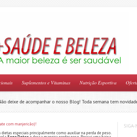
ionais
Suplementos e Vitaminas
Nutrição Esportiva
Ofert
Não deixe de acompanhar o nosso Blog! Toda semana tem novidade
SIGA-
dietas especiais principalmente como auxiliar na perda de peso.
 pela
Sopa Detox
e dessa maneira perder peso. Possui uma baixa