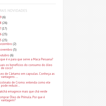
MAIS NOVIDADES
19
(6)
18
(26)
17
(17)
16
(25)
15
(25)
dezembro
(2)
novembro
(5)
outubro
(6)
 que é e para que serve a Maca Peruana?
uais os benefícios do consumo do óleo
de coco?
leo de Cártamo em capsulas. Conheça as
vantagens ...
icolinato de Cromo: entenda como ele
pode reduzir...
atchá emagrece mais que chá verde
omprar Óleo de Prímula. Por que é
vantagem?