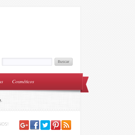
as
Cosméticos
.
NOS!