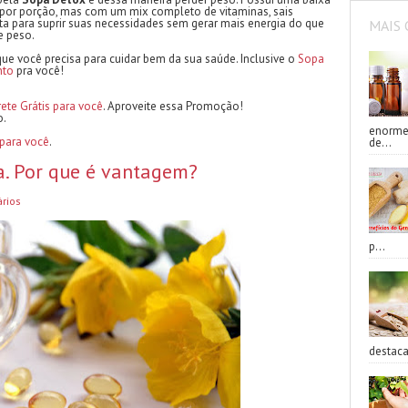
por porção, mas com um mix completo de vitaminas, sais
ta para suprir suas necessidades sem gerar mais energia do que
MAIS 
e peso.
e você precisa para cuidar bem da sua saúde. Inclusive o
Sopa
nto
pra você!
rete Grátis para você
. Aproveite essa Promoção!
o.
enorme 
 para você
.
de...
a. Por que é vantagem?
rios
p...
destaca 