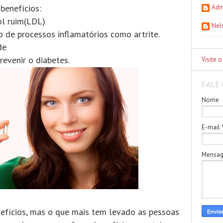
benefícios:
Adm
ol ruim(LDL)
Nel
o de processos inflamatórios como artrite.
de
revenir o diabetes.
Visite o
FALE 
Nome
E-mail
Mensa
efícios, mas o que mais tem levado as pessoas