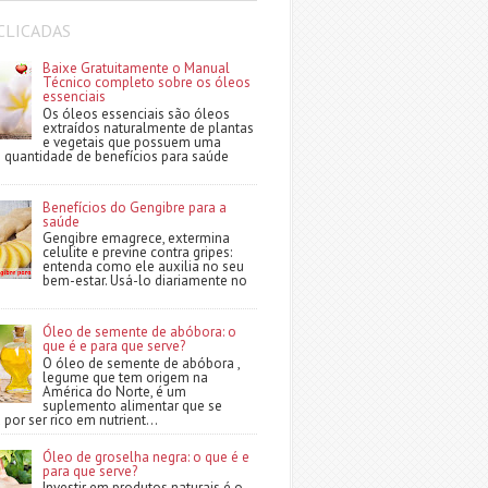
CLICADAS
Baixe Gratuitamente o Manual
Técnico completo sobre os óleos
essenciais
Os óleos essenciais são óleos
extraídos naturalmente de plantas
e vegetais que possuem uma
quantidade de benefícios para saúde
Benefícios do Gengibre para a
saúde
Gengibre emagrece, extermina
celulite e previne contra gripes:
entenda como ele auxilia no seu
bem-estar. Usá-lo diariamente no
Óleo de semente de abóbora: o
que é e para que serve?
O óleo de semente de abóbora ,
legume que tem origem na
América do Norte, é um
suplemento alimentar que se
por ser rico em nutrient...
Óleo de groselha negra: o que é e
para que serve?
Investir em produtos naturais é o