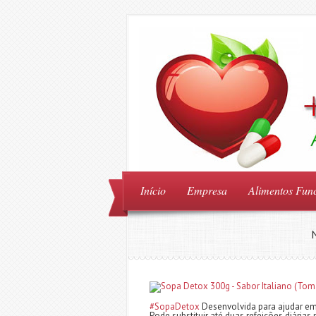
Início
Empresa
Alimentos Func
#SopaDetox
Desenvolvida para ajudar em 
Pode substituir até duas refeições diárias