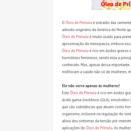
O
Óleo de Prímula
é extraído das semente
arbusto originário da América do Norte q
Óleo de Prímula
é muito usado para prev
aproximação da menopausa, embora essa 
Óleo de Prímula
é rico em ácidos graxos e
hormônios femininos, sendo esta a princi
conhecido. Mas, apesar dessa importante
melhoram a saúde não só de mulheres,
Ele não serve apenas às mulheres!
Este
Óleo de Prímula
é rico em ácidos gra
ácido gama-linolênico (GLA), envolvidos i
que são substâncias que atuam como horm
organismo, inclusive na regulação do sis
alívio dos sintomas da tensão pré-menst
aplicações do
Óleo de Prímula
. As mulher