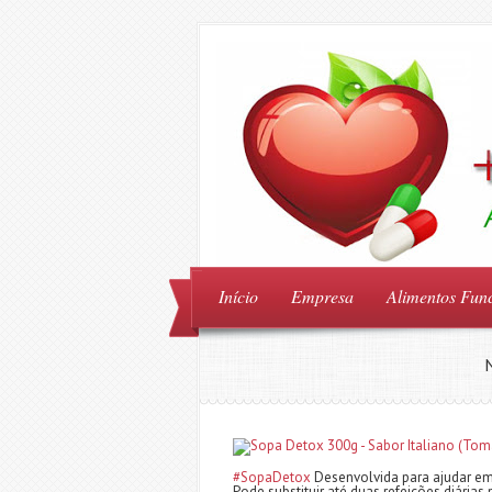
Início
Empresa
Alimentos Func
#SopaDetox
Desenvolvida para ajudar em 
Pode substituir até duas refeições diárias