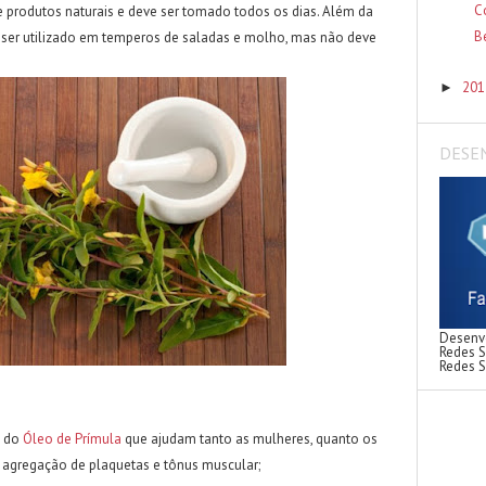
C
e produtos naturais e deve ser tomado todos os dias. Além da
B
 ser utilizado em temperos de saladas e molho, mas não deve
20
►
DESE
Desenvo
Redes S
Redes S
s do
Óleo de Prímula
que ajudam tanto as mulheres, quanto os
 agregação de plaquetas e tônus muscular;