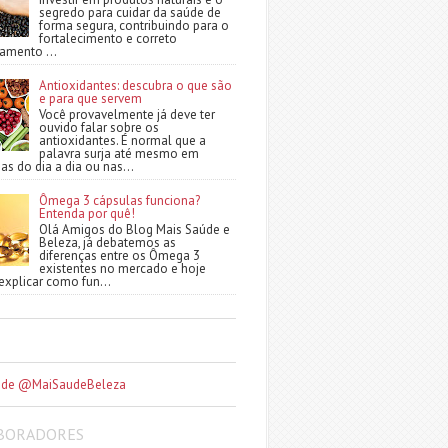
segredo para cuidar da saúde de
forma segura, contribuindo para o
fortalecimento e correto
amento ...
Antioxidantes: descubra o que são
e para que servem
Você provavelmente já deve ter
ouvido falar sobre os
antioxidantes. É normal que a
palavra surja até mesmo em
as do dia a dia ou nas...
Ômega 3 cápsulas funciona?
Entenda por quê!
Olá Amigos do Blog Mais Saúde e
Beleza, já debatemos as
diferenças entre os Ômega 3
existentes no mercado e hoje
xplicar como fun...
 de @MaiSaudeBeleza
BORADORES