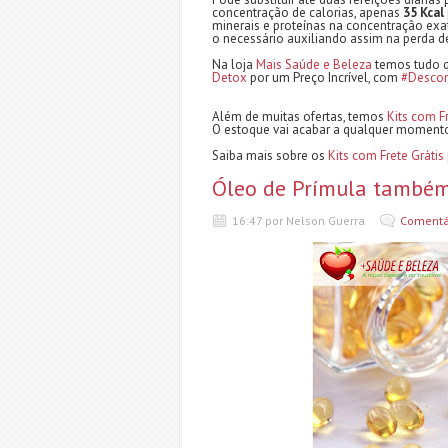
concentração de calorias, apenas
35 Kcal
minerais e proteínas na concentração exa
o necessário auxiliando assim na perda d
Na loja
Mais Saúde e Beleza
temos tudo qu
Detox
por um Preço Incrível, com
#Desco
Além de muitas ofertas, temos
Kits com F
O estoque vai acabar a qualquer moment
Saiba mais sobre os
Kits com Frete Grátis
Óleo de Prímula também
16:47 por Nelson Guerra
Comentá