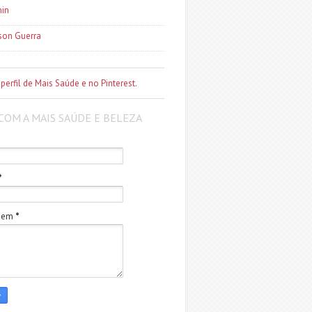
in
son Guerra
 perfil de Mais Saúde e no Pinterest.
COM A MAIS SAÚDE E BELEZA
*
gem
*