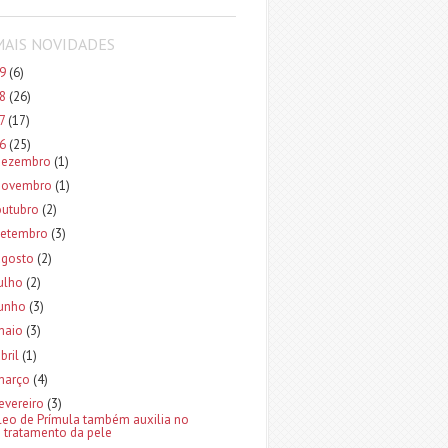
MAIS NOVIDADES
19
(6)
18
(26)
17
(17)
16
(25)
dezembro
(1)
novembro
(1)
outubro
(2)
setembro
(3)
agosto
(2)
ulho
(2)
junho
(3)
maio
(3)
bril
(1)
março
(4)
evereiro
(3)
leo de Prímula também auxilia no
tratamento da pele