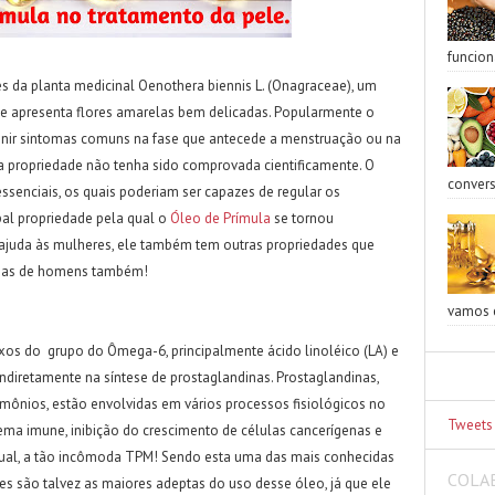
funcion
s da planta medicinal Oenothera biennis L. (Onagraceae), um
ue apresenta flores amarelas bem delicadas. Popularmente o
enir sintomas comuns na fase que antecede a menstruação ou na
propriedade não tenha sido comprovada cientificamente. O
convers
ssenciais, os quais poderiam ser capazes de regular os
pal propriedade pela qual o
Óleo de Prímula
se tornou
 ajuda às mulheres, ele também tem outras propriedades que
 mas de homens também!
vamos e
xos do grupo do Ômega-6, principalmente ácido linoléico (LA) e
ndiretamente na síntese de prostaglandinas. Prostaglandinas,
ônios, estão envolvidas em vários processos fisiológicos no
Tweets
tema imune, inibição do crescimento de células cancerígenas e
rual, a tão incômoda TPM! Sendo esta uma das mais conhecidas
COLA
es são talvez as maiores adeptas do uso desse óleo, já que ele