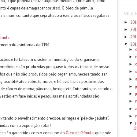
da, o que poderia reduzir algumas medidas. Entretanto, como
to é capaz de emagrecer por si só. O óleo de prímula
VEJA 
s a mais, contanto que seja aliado a exercícios físicos regulares
20
►
20
►
20
►
rímula
20
▼
tamento dos sintomas da TPM
►
►
ações e fortalecem o sistema imunológico do organismo;
►
ormônio e são produzidas por quase todos os tecidos de nosso
►
ados que não são produzidos pelo organismo, necessitando ser
►
 graxo GLA atua sobre tumores, e há evidências positivas dos
j
►
 de câncer de mama, pâncreas, bexiga, etc. Entretanto, os estudos
►
 estão em fase inicial e pesquisas mais aprofundadas são
►
a
►
►
evitando o envelhecimento precoce, as rugas e “pés-de-galinha”,
f
▼
ridas com a exposição solar!
Ó
aúde são garantidos com o consumo do
Óleo de Prímula
, que pode