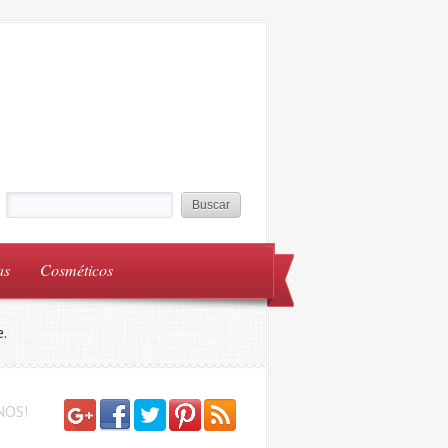
as
Cosméticos
.
NOS!