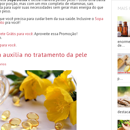
por porção, mas com um mix completo de vitaminas, sais
ta para suprir suas necessidades sem gerar mais energia do que
MAIS 
e peso.
e você precisa para cuidar bem da sua saúde. Inclusive o
Sopa
nto
pra você!
rete Grátis para você
. Aproveite essa Promoção!
o.
enorme 
 para você
.
de...
 auxilia no tratamento da pele
rios
p...
destaca 