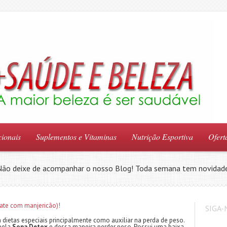
ionais
Suplementos e Vitaminas
Nutrição Esportiva
Ofert
Não deixe de acompanhar o nosso Blog! Toda semana tem novidade
SIGA-
dietas especiais principalmente como auxiliar na perda de peso.
 pela
Sopa Detox
e dessa maneira perder peso. Possui uma baixa