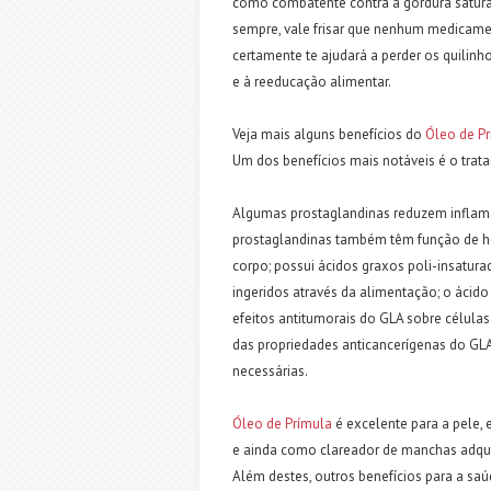
como combatente contra a gordura satura
sempre, vale frisar que nenhum medicamen
certamente te ajudará a perder os quilinho
e à reeducação alimentar.
Veja mais alguns benefícios do
Óleo de P
Um dos benefícios mais notáveis é o tra
Algumas prostaglandinas reduzem inflam
prostaglandinas também têm função de h
corpo; possui ácidos graxos poli-insatur
ingeridos através da alimentação; o ácido
efeitos antitumorais do GLA sobre células
das propriedades anticancerígenas do GLA
necessárias.
Óleo de Prímula
é excelente para a pele, 
e ainda como clareador de manchas adqui
Além destes, outros benefícios para a s